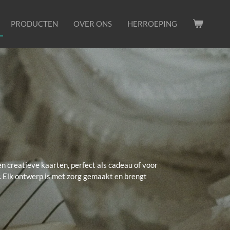
PRODUCTEN
OVER ONS
HERROEPING
n creatieve kaarten, perfect als cadeau of voor
n. Elk ontwerp is met zorg gemaakt en brengt