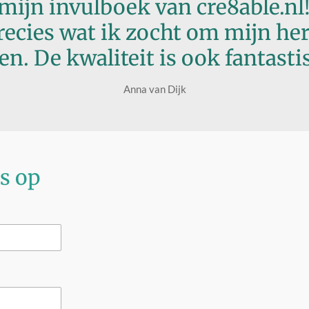
 mijn invulboek van cre8able.n
precies wat ik zocht om mijn he
en. De kwaliteit is ook fantasti
Anna van Dijk
s op