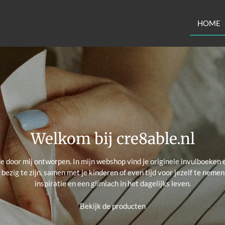
HOME
Welkom bij cre8able.nl
e door mij ontworpen. In mijn webshop vind je originele invulboeken e
ezig te zijn, samen met je kinderen of even tijd voor jezelf te neme
inspiratie en een glimlach in het dagelijks leven.
Bekijk de producten